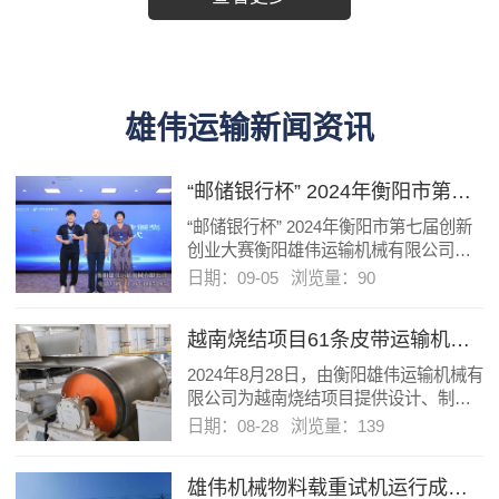
子滚筒，陶瓷耐磨托辊及陶瓷耐磨滚筒，橡胶缓冲托辊及单向，
双向全自动皮带机纠偏调心装置，
雄伟运输新闻资讯
“邮储银行杯” 2024年衡阳市第七届创新创业大赛衡阳雄伟运输机械有限公司荣获一等奖。
“邮储银行杯” 2024年衡阳市第七届创新
创业大赛衡阳雄伟运输机械有限公司荣
获一等奖。
日期：09-05
浏览量：90
越南烧结项目61条皮带运输机安装调试中
​2024年8月28日，由衡阳雄伟运输机械有
限公司为越南烧结项目提供设计、制造
的61条皮带运输机全部安装调试完毕，
日期：08-28
浏览量：139
试机一次成功。
雄伟机械物料载重试机运行成功案例之一