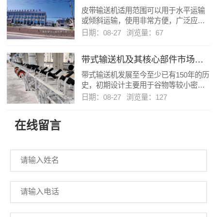
皮带输送机适用范围可以用于水平运输
或倾斜运输，使用非常方便，广泛应用
于现代化的各种工业企业中，如：矿山
日期：08-27
浏览量：67
的井下巷道、矿井地面运输系统、露天
采矿场及选矿厂中。
带式输送机及其核心部件市场前景展望
带式输送机发展至今至少已有150年的历
史，初期设计主要用于谷物等较小密度
物料的输送，随着科学技术的迅速发
日期：08-27
浏览量：127
展，用于制造、设计和安装的各种新技
术…
在线留言